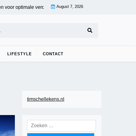
August 7, 2026
ptimale verduistering |
Fotobehang voor de woonkamer: creëer
LIFESTYLE
CONTACT
timschellekens.nl
Zoeken
naar: