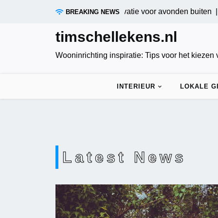
Skip
itieve tuinverlichting: Innovatie voor avonden buiten |
Verduis
BREAKING NEWS
to
content
timschellekens.nl
Wooninrichting inspiratie: Tips voor het kiezen
INTERIEUR
LOKALE G
Latest News