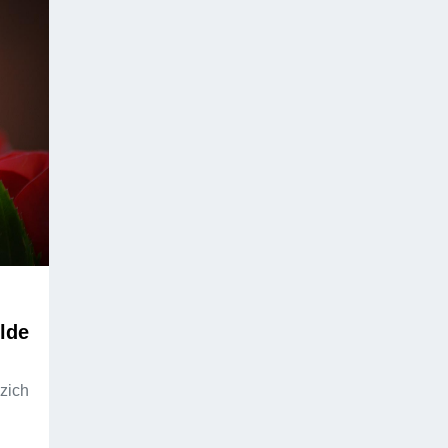
lde
 zich