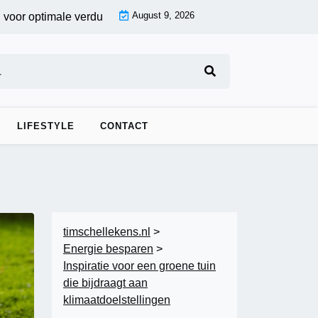
August 9, 2026
timale verduistering |
Fotobehang voor de woonkamer: creëer 
LIFESTYLE
CONTACT
timschellekens.nl
>
Energie besparen
>
Inspiratie voor een groene tuin
die bijdraagt aan
klimaatdoelstellingen