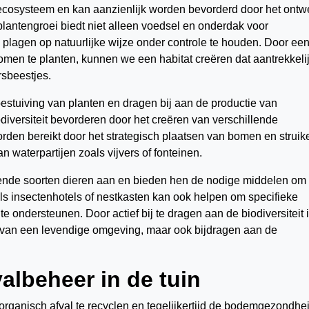
d ecosysteem en kan aanzienlijk worden bevorderd door het ontw
lantengroei biedt niet alleen voedsel en onderdak voor
 plagen op natuurlijke wijze onder controle te houden. Door ee
men te planten, kunnen we een habitat creëren dat aantrekkelij
rsbeestjes.
bestuiving van planten en dragen bij aan de productie van
versiteit bevorderen door het creëren van verschillende
rden bereikt door het strategisch plaatsen van bomen en struik
 waterpartijen zoals vijvers of fonteinen.
lende soorten dieren aan en bieden hen de nodige middelen om 
ls insectenhotels of nestkasten kan ook helpen om specifieke
te ondersteunen. Door actief bij te dragen aan de biodiversiteit 
n van een levendige omgeving, maar ook bijdragen aan de
albeheer in de tuin
rganisch afval te recyclen en tegelijkertijd de bodemgezondhei