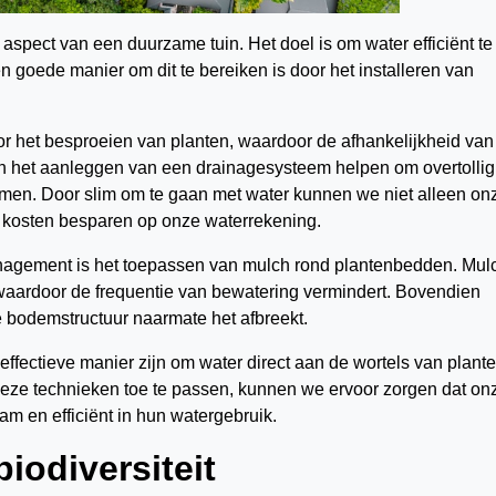
aspect van een duurzame tuin. Het doel is om water efficiënt te
n goede manier om dit te bereiken is door het installeren van
or het besproeien van planten, waardoor de afhankelijkheid van
n het aanleggen van een drainagesysteem helpen om overtollig
komen. Door slim om te gaan met water kunnen we niet alleen on
k kosten besparen op onze waterrekening.
nagement is het toepassen van mulch rond plantenbedden. Mul
waardoor de frequentie van bewatering vermindert. Bovendien
e bodemstructuur naarmate het afbreekt.
effectieve manier zijn om water direct aan de wortels van plante
 deze technieken toe te passen, kunnen we ervoor zorgen dat on
am en efficiënt in hun watergebruik.
iodiversiteit