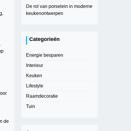
De rol van porselein in moderne
keukenontwerpen
g,
Categorieën
.
op
Energie besparen
Interieur
Keuken
Lifestyle
voor
Raamdecoratie
Tuin
en de