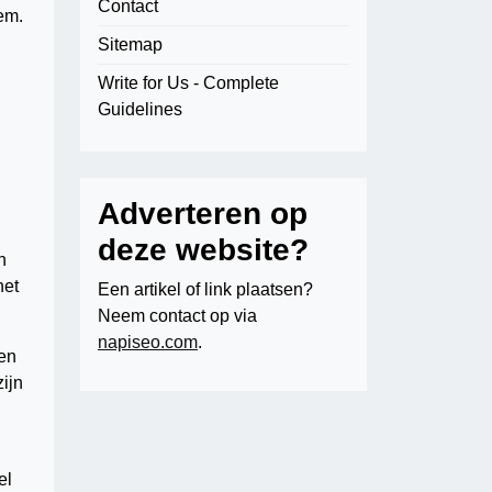
Contact
em.
Sitemap
Write for Us - Complete
Guidelines
Adverteren op
deze website?
n
het
Een artikel of link plaatsen?
Neem contact op via
napiseo.com
.
 en
ijn
el