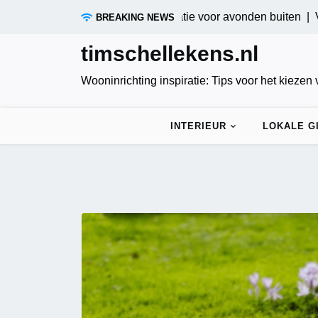
Skip
tieve tuinverlichting: Innovatie voor avonden buiten |
Verduist
BREAKING NEWS
to
content
timschellekens.nl
Wooninrichting inspiratie: Tips voor het kiezen
INTERIEUR
LOKALE G