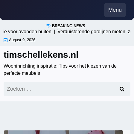
Skip
Menu
to
content
BREAKING NEWS
ie voor avonden buiten |
Verduisterende gordijnen meten: zo bep
August 9, 2026
timschellekens.nl
Wooninrichting inspiratie: Tips voor het kiezen van de
perfecte meubels
Zoeken
naar: