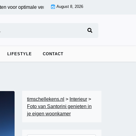
August 8, 2026
oor optimale verduistering |
Fotobehang voor de woonkamer: cr
LIFESTYLE
CONTACT
timschellekens.nl
>
Interieur
>
Foto van Santorini genieten in
je eigen woonkamer