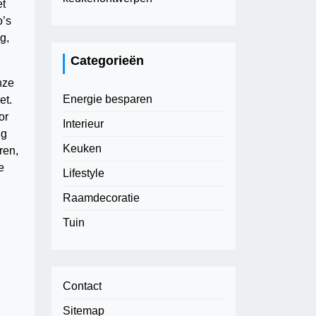
et
o’s
g,
Categorieën
nze
Energie besparen
et.
or
Interieur
ng
Keuken
ren,
e
Lifestyle
Raamdecoratie
Tuin
Contact
Sitemap