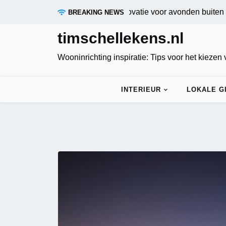
Skip
iepositieve tuinverlichting: Innovatie voor avonden buiten |
Ver
BREAKING NEWS
to
content
timschellekens.nl
Wooninrichting inspiratie: Tips voor het kiezen
INTERIEUR
LOKALE G