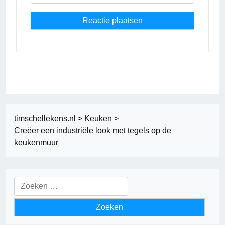
timschellekens.nl
>
Keuken
>
Creëer een industriële look met tegels op de
keukenmuur
Zoeken
naar: