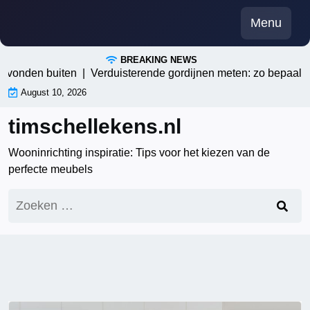
Skip
Menu
to
content
BREAKING NEWS
nden buiten |
Verduisterende gordijnen meten: zo bepaal je de p
August 10, 2026
timschellekens.nl
Wooninrichting inspiratie: Tips voor het kiezen van de
perfecte meubels
Zoeken
naar: