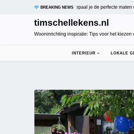
Skip
terende gordijnen meten: zo bepaal je de perfecte maten voor o
BREAKING NEWS
to
content
timschellekens.nl
Wooninrichting inspiratie: Tips voor het kiezen
INTERIEUR
LOKALE G