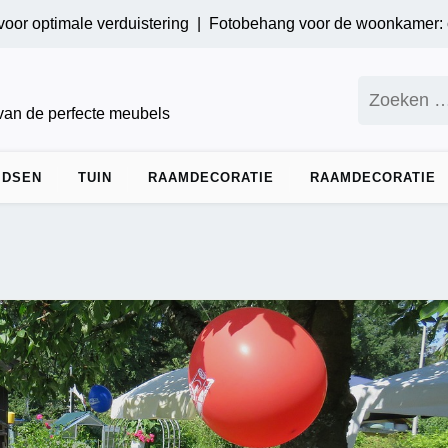
ptimale verduistering |
Fotobehang voor de woonkamer: creëer
Zoeken
naar:
 van de perfecte meubels
IDSEN
TUIN
RAAMDECORATIE
RAAMDECORATIE