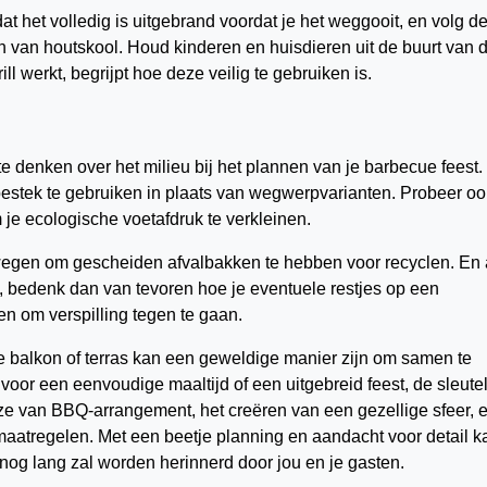
at het volledig is uitgebrand voordat je het weggooit, en volg d
en van houtskool. Houd kinderen en huisdieren uit de buurt van 
ill werkt, begrijpt hoe deze veilig te gebruiken is.
 te denken over het milieu bij het plannen van je barbecue feest.
stek te gebruiken in plaats van wegwerpvarianten. Probeer oo
 je ecologische voetafdruk te verkleinen.
rwegen om gescheiden afvalbakken te hebben voor recyclen. En 
, bedenk dan van tevoren hoe je eventuele restjes op een
n om verspilling tegen te gaan.
e balkon of terras kan een geweldige manier zijn om samen te
voor een eenvoudige maaltijd of een uitgebreid feest, de sleutel
euze van BBQ-arrangement, het creëren van een gezellige sfeer, 
maatregelen. Met een beetje planning en aandacht voor detail k
nog lang zal worden herinnerd door jou en je gasten.