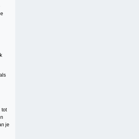
e
de
k
als
 tot
en
an je