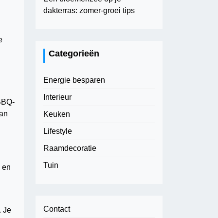
dakterras: zomer-groei tips
e
Categorieën
Energie besparen
Interieur
 BBQ-
dan
Keuken
Lifestyle
Raamdecoratie
Tuin
k en
Contact
. Je