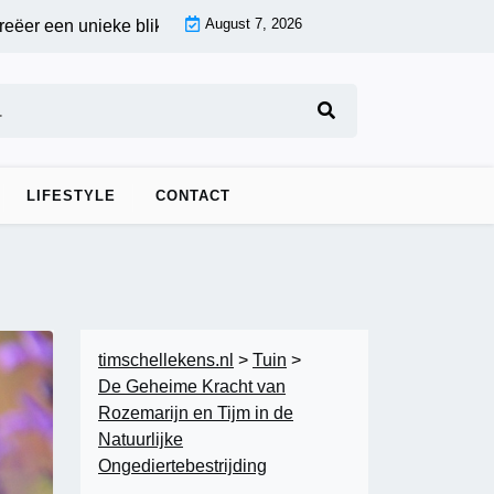
August 7, 2026
n unieke blikvanger op maat |
Eclectische keukenaccessoires:
LIFESTYLE
CONTACT
timschellekens.nl
>
Tuin
>
De Geheime Kracht van
Rozemarijn en Tijm in de
Natuurlijke
Ongediertebestrijding