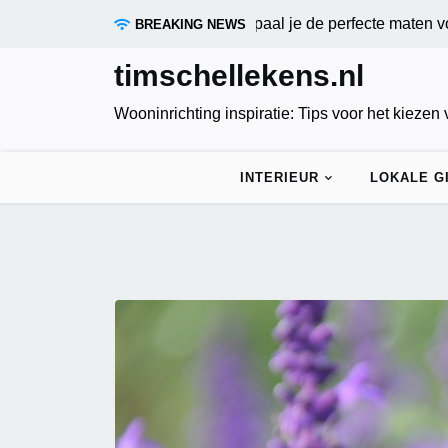
Skip
ende gordijnen meten: zo bepaal je de perfecte maten voor opti
BREAKING NEWS
to
content
timschellekens.nl
Wooninrichting inspiratie: Tips voor het kiezen
INTERIEUR
LOKALE G