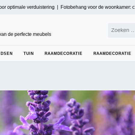
male verduistering |
Fotobehang voor de woonkamer: creëer ee
Zoeken
naar:
 van de perfecte meubels
IDSEN
TUIN
RAAMDECORATIE
RAAMDECORATIE