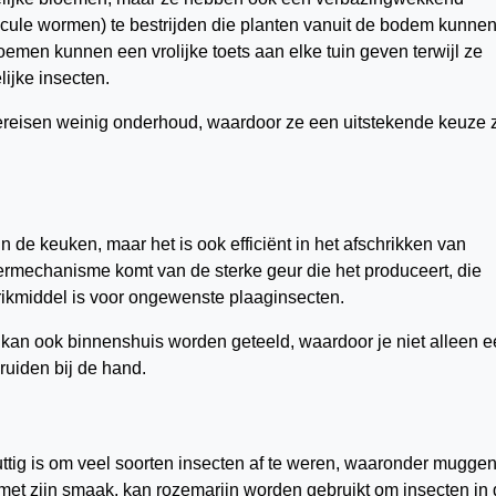
ule wormen) te bestrijden die planten vanuit de bodem kunne
emen kunnen een vrolijke toets aan elke tuin geven terwijl ze
lijke insecten.
vereisen weinig onderhoud, waardoor ze een uitstekende keuze z
in de keuken, maar het is ook efficiënt in het afschrikken van
rmechanisme komt van de sterke geur die het produceert, die
kmiddel is voor ongewenste plaaginsecten.
n kan ook binnenshuis worden geteeld, waardoor je niet alleen 
kruiden bij de hand.
uttig is om veel soorten insecten af te weren, waaronder mugge
 met zijn smaak, kan rozemarijn worden gebruikt om insecten in