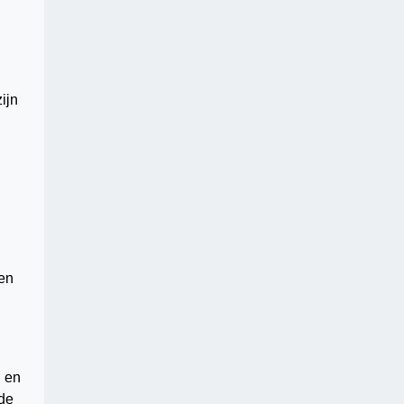
n
ijn
een
n en
 de