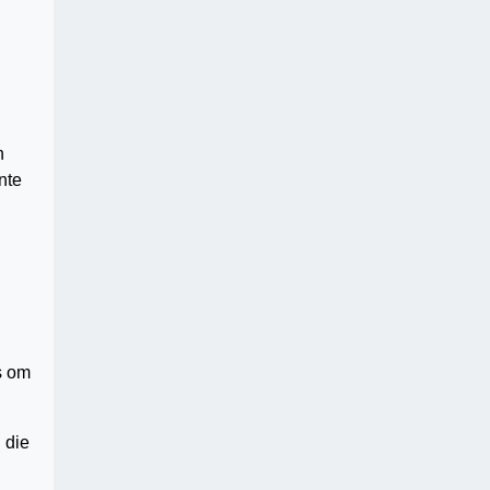
n
nte
s om
 die