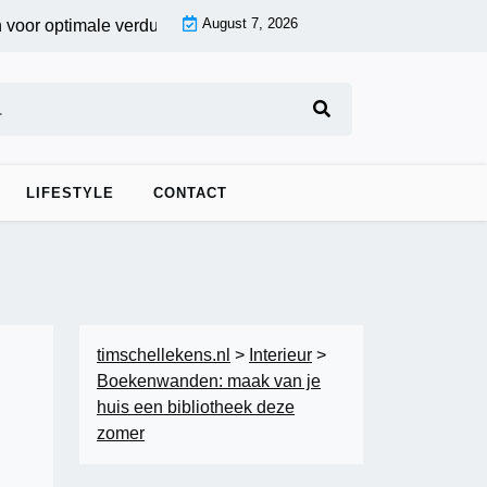
August 7, 2026
 optimale verduistering |
Fotobehang voor de woonkamer: creëe
LIFESTYLE
CONTACT
timschellekens.nl
>
Interieur
>
Boekenwanden: maak van je
huis een bibliotheek deze
zomer