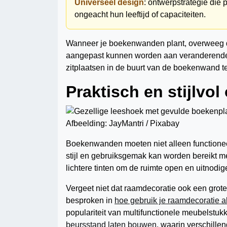
Universeel design
: ontwerpstrategie die 
ongeacht hun leeftijd of capaciteiten.
Wanneer je boekenwanden plant, overweeg d
aangepast kunnen worden aan veranderende 
zitplaatsen in de buurt van de boekenwand t
Praktisch en stijlvo
Afbeelding: JayMantri / Pixabay
Boekenwanden moeten niet alleen functioneel
stijl en gebruiksgemak kan worden bereikt m
lichtere tinten om de ruimte open en uitnodige
Vergeet niet dat raamdecoratie ook een grote 
besproken in
hoe gebruik je raamdecoratie a
populariteit van multifunctionele meubelstu
beursstand laten bouwen
, waarin verschille