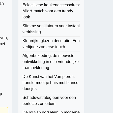
an
Eclectische keukenaccessoires:
Mix & match voor een trendy
look
Slimme ventilatoren voor instant
verfrissing
jven,
Kleurrijke glazen decoratie: Een
met
verfijnde zomerse touch
Algenbekleding: de nieuwste
ontwikkeling in eco-vriendelijke
raambekleding
De Kunst van het Vampieren:
transformeer je huis met blanco
doosjes
op
Schaduwstrategieën voor een
perfecte zomertuin
De rol van porselein in moderne