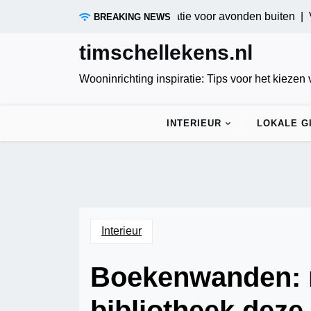
Skip
ositieve tuinverlichting: Innovatie voor avonden buiten |
Verdui
BREAKING NEWS
to
content
timschellekens.nl
Wooninrichting inspiratie: Tips voor het kiezen
INTERIEUR
LOKALE G
Interieur
Boekenwanden: m
bibliotheek deze