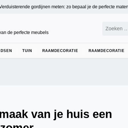
sterende gordijnen meten: zo bepaal je de perfecte maten voor
Zoeken
naar:
 van de perfecte meubels
IDSEN
TUIN
RAAMDECORATIE
RAAMDECORATIE
aak van je huis een
 zomer