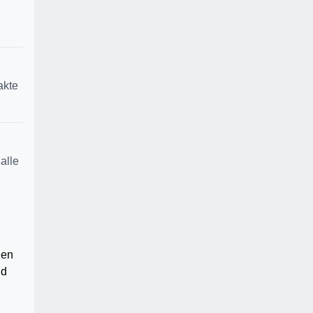
akte
alle
den
nd