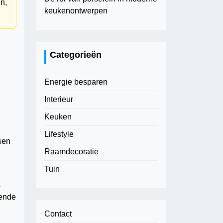
n,
keukenontwerpen
g
Categorieën
Energie besparen
Interieur
Keuken
Lifestyle
sen
Raamdecoratie
Tuin
s
mende
Contact