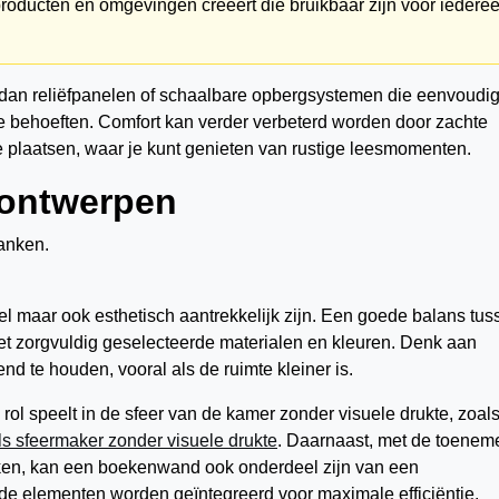
producten en omgevingen creëert die bruikbaar zijn voor iederee
an reliëfpanelen of schaalbare opbergsystemen die eenvoudi
behoeften. Comfort kan verder verbeterd worden door zachte
e plaatsen, waar je kunt genieten van rustige leesmomenten.
l ontwerpen
 maar ook esthetisch aantrekkelijk zijn. Een goede balans tus
et zorgvuldig geselecteerde materialen en kleuren. Denk aan
nd te houden, vooral als de ruimte kleiner is.
rol speelt in de sfeer van de kamer zonder visuele drukte, zoal
ls sfeermaker zonder visuele drukte
. Daarnaast, met de toene
kken, kan een boekenwand ook onderdeel zijn van een
nde elementen worden geïntegreerd voor maximale efficiëntie.