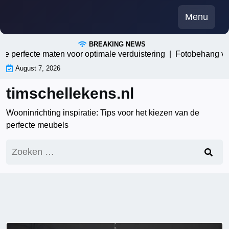
Skip
Menu
to
content
BREAKING NEWS
rfecte maten voor optimale verduistering |
Fotobehang voor de
August 7, 2026
timschellekens.nl
Wooninrichting inspiratie: Tips voor het kiezen van de
perfecte meubels
Zoeken
naar: