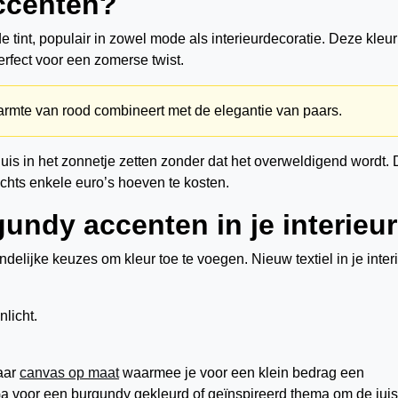
ccenten?
e tint, populair in zowel mode als interieurdecoratie. Deze kleur
perfect voor een zomerse twist.
warmte van rood combineert met de elegantie van paars.
uis in het zonnetje zetten zonder dat het overweldigend wordt.
chts enkele euro’s hoeven te kosten.
gundy accenten in je interieu
elijke keuzes om kleur toe te voegen. Nieuw textiel in je inter
aar
canvas op maat
waarmee je voor een klein bedrag een
Ga voor een burgundy gekleurd of geïnspireerd thema om de juis