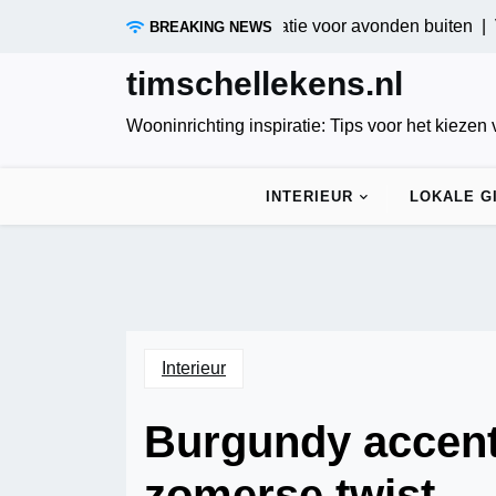
Skip
ositieve tuinverlichting: Innovatie voor avonden buiten |
Verdui
BREAKING NEWS
to
content
timschellekens.nl
Wooninrichting inspiratie: Tips voor het kiezen
INTERIEUR
LOKALE G
Interieur
Burgundy accen
zomerse twist