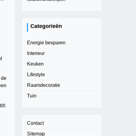
Categorieën
Energie besparen
Interieur
f
Keuken
Lifestyle
n de
Raamdecoratie
 een
Tuin
ren
Contact
Sitemap