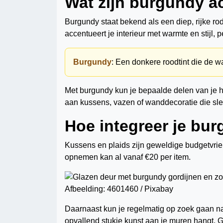
Wat zijn burgundy a
Burgundy staat bekend als een diep, rijke rod
accentueert je interieur met warmte en stijl, 
Burgundy
: Een donkere roodtint die de 
Met burgundy kun je bepaalde delen van je h
aan kussens, vazen of wanddecoratie die sle
Hoe integreer je bur
Kussens en plaids zijn geweldige budgetvriend
opnemen kan al vanaf €20 per item.
Afbeelding: 4601460 / Pixabay
Daarnaast kun je regelmatig op zoek gaan n
opvallend stukje kunst aan je muren hangt. 