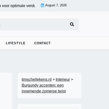
August 7, 2026
 optimale verduistering |
Fotobehang voor de woonkamer: creëe
LIFESTYLE
CONTACT
timschellekens.nl
>
Interieur
>
Burgundy accenten: een
innemende zomerse twist