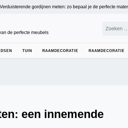
sterende gordijnen meten: zo bepaal je de perfecte maten voor
Zoeken
naar:
 van de perfecte meubels
IDSEN
TUIN
RAAMDECORATIE
RAAMDECORATIE
ten: een innemende