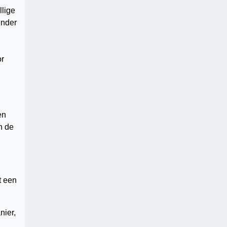
llige
inder
or
en
n de
t een
nier,