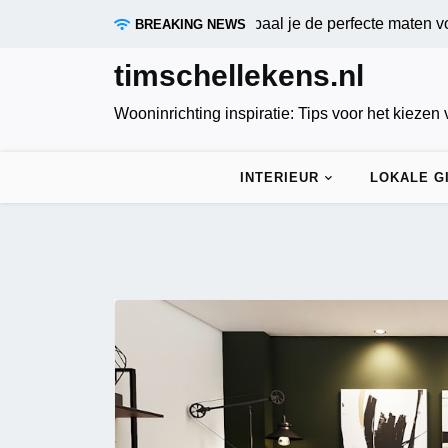
Skip
rende gordijnen meten: zo bepaal je de perfecte maten voor opt
BREAKING NEWS
to
content
timschellekens.nl
Wooninrichting inspiratie: Tips voor het kiezen
INTERIEUR
LOKALE G