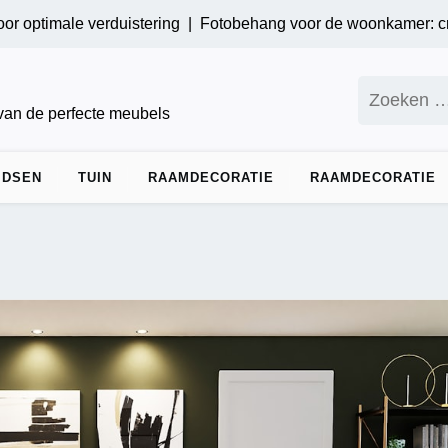
imale verduistering |
Fotobehang voor de woonkamer: creëer e
Zoeken
naar:
 van de perfecte meubels
IDSEN
TUIN
RAAMDECORATIE
RAAMDECORATIE