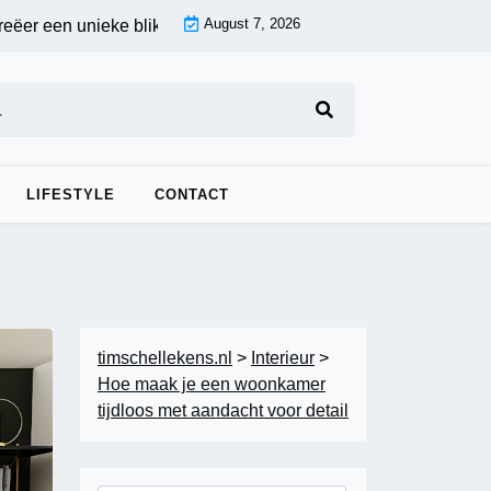
August 7, 2026
en unieke blikvanger op maat |
Eclectische keukenaccessoires
LIFESTYLE
CONTACT
timschellekens.nl
>
Interieur
>
Hoe maak je een woonkamer
tijdloos met aandacht voor detail