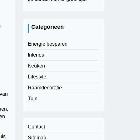
s
Categorieën
Energie besparen
Interieur
Keuken
Lifestyle
Raamdecoratie
 van
Tuin
nen,
ren
Contact
uis
Sitemap