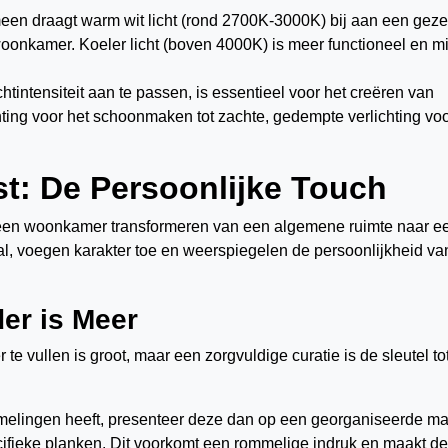
meen draagt warm wit licht (rond 2700K-3000K) bij aan een geze
woonkamer. Koeler licht (boven 4000K) is meer functioneel en m
htintensiteit aan te passen, is essentieel voor het creëren van
hting voor het schoonmaken tot zachte, gedempte verlichting vo
t: De Persoonlijke Touch
 een woonkamer transformeren van een algemene ruimte naar e
al, voegen karakter toe en weerspiegelen de persoonlijkheid va
er is Meer
te vullen is groot, maar een zorgvuldige curatie is de sleutel to
amelingen heeft, presenteer deze dan op een georganiseerde ma
ecifieke planken. Dit voorkomt een rommelige indruk en maakt de