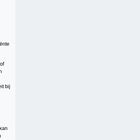
iënte
of
n
t bij
 kan
n