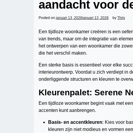
aandacht voor de
Posted on
januari 13, 2026
januari 13, 2026
by
Thijs
Een tijdloze woonkamer creëren is een oefeni
van trends, maar om de integratie van elemente
het ontwerpen van een woonkamer die zowel el
die het verschil maken.
Een sterke basis is essentieel voor elke suc
interieurontwerp. Voordat u zich verdiept in 
onderliggende structuren en kleuren te ove
Kleurenpalet: Serene Ne
Een tijdloze woonkamer begint vaak met een n
accenten kunt aanbrengen.
Basis- en accentkleuren
: Kies voor ba
kleuren zijn niet modieus en vormen ee