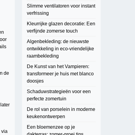
Slimme ventilatoren voor instant
verfrissing
Kleurrijke glazen decoratie: Een
verfijnde zomerse touch
en
voor
Algenbekleding: de nieuwste
ils
ontwikkeling in eco-vriendelijke
raambekleding
De Kunst van het Vampieren:
om de
transformeer je huis met blanco
doosjes
Schaduwstrategieën voor een
perfecte zomertuin
later
De rol van porselein in moderne
keukenontwerpen
Een bloemenzee op je
 via
dakterras: zomer-groei tips