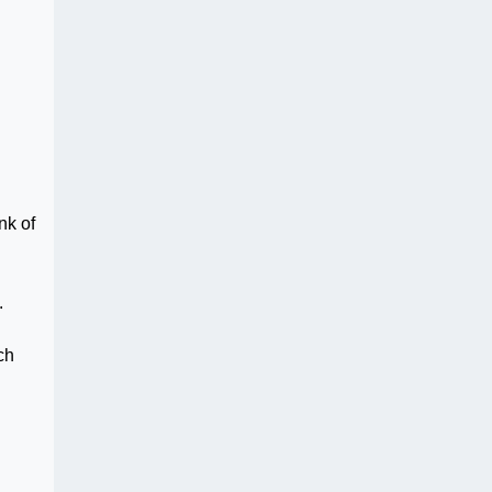
nk of
.
ch