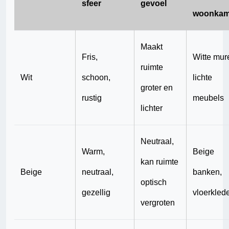
sfeer
gevoel
woonkam
Maakt
Fris,
Witte mur
ruimte
Wit
schoon,
lichte
groter en
rustig
meubels
lichter
Neutraal,
Warm,
Beige
kan ruimte
Beige
neutraal,
banken,
optisch
gezellig
vloerkled
vergroten