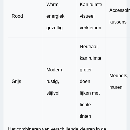
Warm,
Kan ruimte
Accessoir
Rood
energiek,
visueel
kussens
gezellig
verkleinen
Neutraal,
kan ruimte
Modern,
groter
Meubels,
Grijs
rustig,
doen
muren
stijlvol
lijken met
lichte
tinten
Het combineren van verschillende kleuren in de