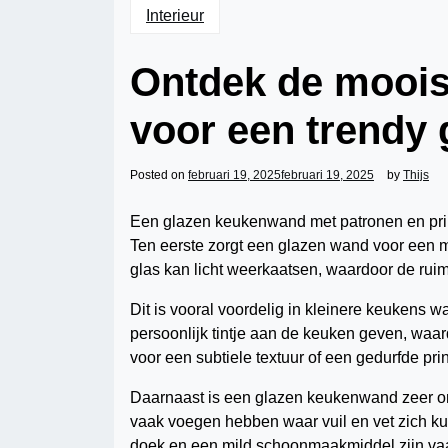
Interieur
Ontdek de mooist
voor een trendy
Posted on
februari 19, 2025
februari 19, 2025
by
Thijs
Een glazen keukenwand met patronen en prints
Ten eerste zorgt een glazen wand voor een m
glas kan licht weerkaatsen, waardoor de ruimte
Dit is vooral voordelig in kleinere keukens w
persoonlijk tintje aan de keuken geven, waard
voor een subtiele textuur of een gedurfde pri
Daarnaast is een glazen keukenwand zeer onder
vaak voegen hebben waar vuil en vet zich k
doek en een mild schoonmaakmiddel zijn vaak