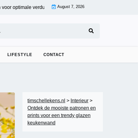
August 7, 2026
 optimale verduistering |
Fotobehang voor de woonkamer: creëe
LIFESTYLE
CONTACT
timschellekens.nl
>
Interieur
>
Ontdek de mooiste patronen en
prints voor een trendy glazen
keukenwand