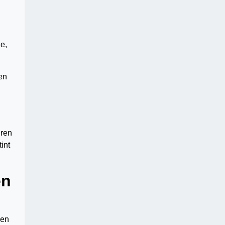
e,
en
uren
int
en
Een