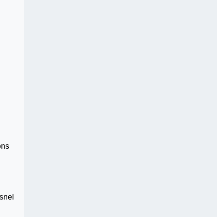
ons
snel