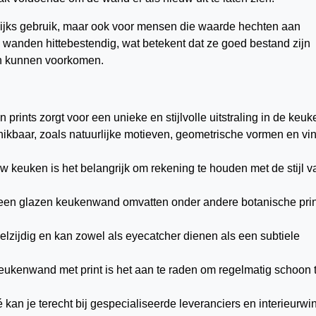
elijks gebruik, maar ook voor mensen die waarde hechten aan
 wanden hittebestendig, wat betekent dat ze goed bestand zijn
en kunnen voorkomen.
ints zorgt voor een unieke en stijlvolle uitstraling in de keuk
chikbaar, zoals natuurlijke motieven, geometrische vormen en vi
ouw keuken is het belangrijk om rekening te houden met de stijl v
r een glazen keukenwand omvatten onder andere botanische pri
lzijdig en kan zowel als eyecatcher dienen als een subtiele
ukenwand met print is het aan te raden om regelmatig schoon 
kan je terecht bij gespecialiseerde leveranciers en interieurwi