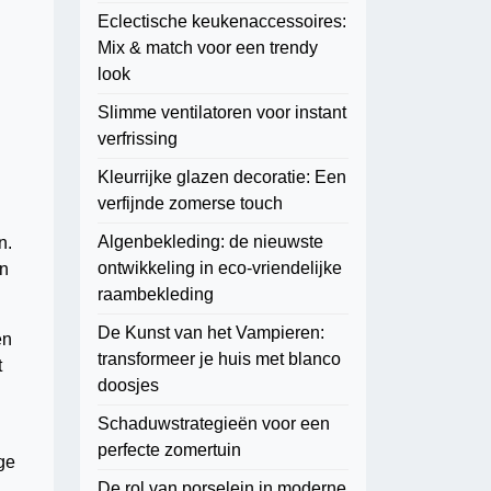
Eclectische keukenaccessoires:
Mix & match voor een trendy
look
Slimme ventilatoren voor instant
verfrissing
Kleurrijke glazen decoratie: Een
verfijnde zomerse touch
Algenbekleding: de nieuwste
n.
ontwikkeling in eco-vriendelijke
an
raambekleding
De Kunst van het Vampieren:
en
transformeer je huis met blanco
t
doosjes
Schaduwstrategieën voor een
perfecte zomertuin
ge
De rol van porselein in moderne