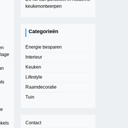
keukenontwerpen
Categorieën
Energie besparen
en
ntage
Interieur
Keuken
an
Lifestyle
nts
Raamdecoratie
Tuin
te
Contact
nkels