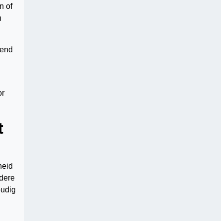
n of
n
rend
or
t
heid
ndere
oudig