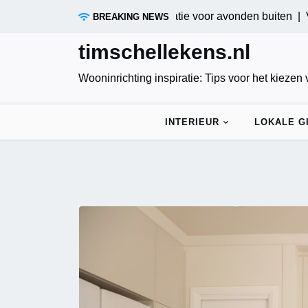
Skip
ositieve tuinverlichting: Innovatie voor avonden buiten |
Verdui
BREAKING NEWS
to
content
timschellekens.nl
Wooninrichting inspiratie: Tips voor het kiezen
INTERIEUR
LOKALE G