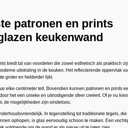
e patronen en prints
 glazen keukenwand
 biedt tal van voordelen die zowel esthetisch als praktisch zij
oderne uitstraling in de keuken. Het reflecterende oppervlak v
 groter en helderder lijkt.
aar elke centimeter telt. Bovendien kunnen patronen en prints e
oor het een unieke en uitnodigende sfeer creëert. Of je nu kies
nt, de mogelijkheden zijn eindeloos.
houdsvriendelijk. In tegenstelling tot traditionele tegels, die
unnen ophopen, is glas eenvoudig schoon te maken. Een vochti
 voldoende om de wand er als nieuw uit te laten zien.