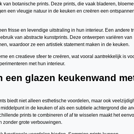
k van botanische prints. Deze prints, die vaak bladeren, bloeme
gen een vleugje natuur in de keuken en creëren een ontspanne
n frisse en levendige uitstraling in hun interieur. Een andere t
 gebruik van abstracte kunstprints. Deze ontwerpen variëren van
ijnen, waardoor ze een artistiek statement maken in de keuken.
e en creatieve sfeer te creëren, wat vooral aantrekkelijk is vo
erimenteren met hun interieur.
an een glazen keukenwand me
s biedt niet alleen esthetische voordelen, maar ook veelzijdig
 middelpunt in de keuken of als een subtiele achtergrond die a
hillende prints te combineren of af te wisselen maakt het eenv
en zonder grote verbouwingen.