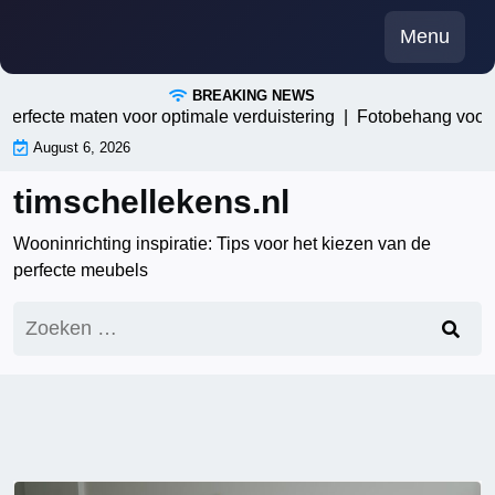
Skip
Menu
to
content
BREAKING NEWS
cte maten voor optimale verduistering |
Fotobehang voor de wo
August 6, 2026
timschellekens.nl
Wooninrichting inspiratie: Tips voor het kiezen van de
perfecte meubels
Zoeken
naar: