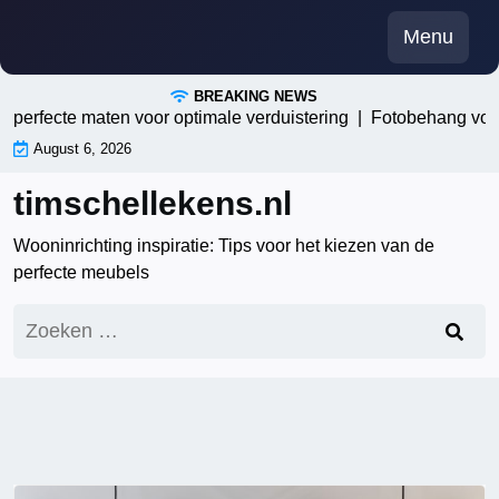
Skip
Menu
to
content
BREAKING NEWS
ecte maten voor optimale verduistering |
Fotobehang voor de w
August 6, 2026
timschellekens.nl
Wooninrichting inspiratie: Tips voor het kiezen van de
perfecte meubels
Zoeken
naar: